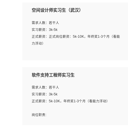
空间设计师实习生（武汉）
需求人数：若干人
实习薪资：3k-5k
正式薪资：正式岗位薪资：5k-10K，年终奖1-3个月（看能
力浮动）
岗位职责：
1、 沟通客户需求，分析其实施的可行性，辅助项目经理完
成展示策划、设计；
软件支持工程师实习生
2、 把握设计时间节点，控制设计进度，完成展示设计任
务；
需求人数：若干人
3、配合平面设计师完成项目最终的整体汇报方案；参与项
实习薪资：3k-5k
目例会，项目完工总结报告，设计项目文件管理和资料库维
正式薪资：5k-10K，年终奖1-3个月（看能力浮动）
护；
4、 创新设计表现形式，优化流程、提高设计工作效率；
岗位职责:
5、 设计内容包括但不限于：展厅/博物馆/展馆的规划与空
1. 为企业客户提供软件技术服务。包括安装、升级、配置、
间设计，人机界面设计，标志及吉祥物设计，效果图后期处