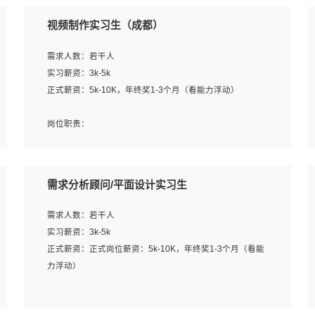
视频制作实习生（成都）
需求人数：若干人
实习薪资：3k-5k
正式薪资：5k-10K，年终奖1-3个月（看能力浮动）
岗位职责：
1、各类企业宣传片视频的剪辑和片头片尾包装；
2、广告片的后期剪辑与整体特效合成；
3、特效及动画制作并了解后期合成软件。
需求分析顾问/平面设计实习生
岗位要求：
需求人数：若干人
1、热爱影视，责任心强，有强烈的兴趣和后期制作的主观
实习薪资：3k-5k
能动性；
正式薪资：正式岗位薪资：5k-10K，年终奖1-3个月（看能
2、熟练使用After Effect、Photo Shop、熟练掌握视频剪辑
力浮动）
和特效包装软件；
3、能对影片后期进行整体调色控制，具备一定审美感；
岗位职责：
4、在剪辑上会思考，有一定编导思维；