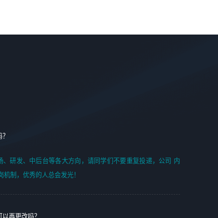
案编写、项目申报方案编写；
6. 了解前端设计及后端开发, 可快速和同事对接工作;
2、人才队伍建设：完善SPL人才沉淀，积聚力量，为公司
7. 了解或熟悉 WebGL 及相关框架优先。
各省项目打单提供全面支撑。
任职要求：
1. 熟悉 Javascript, CSS, HTML, Vue, Git;
2. 熟悉 前端常用框架, 能独立完成设计给予的 UI 效果;
3. 有良好的代码习惯, 低级错误出现频率低;
4. 具备优秀的沟通和协调能力，能承受比较大的工作压力;
5. 自我驱动力强, 能自主学习新知识新技术, 并具有较强的自
学能力;
6. 了解前端设计及后端开发, 可快速和同事对接工作;
吗？
7. 了解或熟悉 WebGL 及相关框架优先。
（岗位人员专职于行业应用解决方案、项目申报方案、投标
场、研发、中后台等各大方向，请同学们不要重复投递，公司 内
方案的策划编写）
岗机制，优秀的人总会发光！
可以再更改吗？