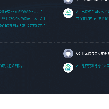
m，投递已制作好的简历和作品； 2）
A：已投递至网站或招
，线上投递相应的岗位； 3）关注
可在面试环节中更新新
随时闪现到各大高 校开展线下招
Q：什么岗位会安排笔
的形式通知到位。
A：是否要进行笔试以