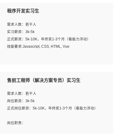
程序开发实习生
需求人数：若干人
实习薪资：3k-5k
正式薪资：5k-10K，年终奖1-3个月（看能力浮动）
技能要求:Javascript, CSS, HTML, Vue
工作职责：
1. 负责公司的前端项目的开发;
2. 负责公司已有项目的维护及迭代;
售前工程师（解决方案专员）实习生
工作要求:
需求人数：若干人
1. 熟悉 Javascript, CSS, HTML, Vue, Git;
岗位薪资：3k-5k
2. 熟悉前端常用框架, 能独立完成设计给予的 UI 效果;
正式岗位薪资：5k-10K，年终奖1-3个月（看能力浮动）
3. 有良好的代码习惯, 低级错误出现频率低;
4. 具备优秀的沟通和协调能力，能承受比较大的工作压力;
岗位职责：
5. 自我驱动力强, 能自主学习新知识新技术, 并具有较强的自
1、完成主要工作：项目解决方案策划与编写，项目投标方
学能力;