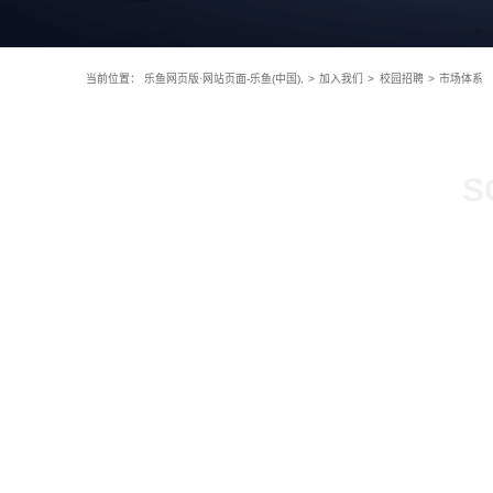
当前位置：
乐鱼网页版·网站页面-乐鱼(中国),
>
加入我们
>
校园招聘
>
市场体系
S