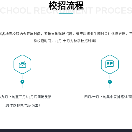
校招流程
CHOOL RECRUIMENT PROCE
据各地高校双选会开展时间，安排当地现场招聘，请应届毕业生随时关注信息更新，三
季校招时间，九月-十月为秋季校招时间）
/九月上旬至三月/九月底简历反馈
四月/十月上旬集中安排笔试/
（具体以邮件/电话为准）