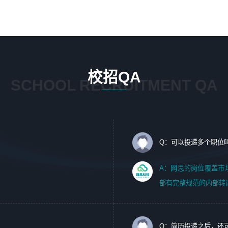
1、 沟通客户需求，分析其实施的可行性，辅助项目经理完
5、踏实， 勤奋，愿意在工作中不断学习，提高自我；
成展示策划、设计；
6、能与同事友好相处。
2、 把握设计时间节点，控制设计进度，完成展示设计任
务；
3、配合平面设计师完成项目最终的整体汇报方案；参与项
目例会，项目完工总结报告，设计项目文件管理和资料库维
校招QA
护；
SCHOOL RECRUITMENT QA
4、 创新设计表现形式，优化流程、提高设计工作效率；
5、 设计内容包括但不限于：展厅/博物馆/展馆的规划与空
间设计，人机界面设计，标志及吉祥物设计，效果图后期处
理等。
Q：可以投递多个职位
岗位要求：
1、艺术设计类相关专业；（其中需求分析顾问不限专业）
A：网思的岗位覆盖市
2、热爱展览展示设计工作，熟悉行业动向，设计专业知识
部有完整规范的内部转
和产品专业知识；
3、具有良好的人际沟通、准确判断客户需求并执行的能
力、较强的团队合作能力和服务意识。
Q：简历投递之后，还