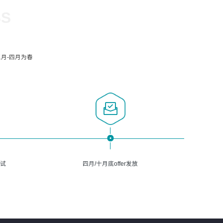
SS
月-四月为春
面试
四月/十月底offer发放