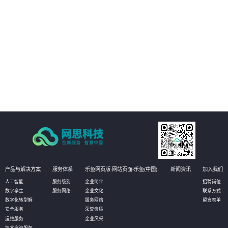
人工质检方式得以优化。通过自动化和智能化的质检流程，企业可以大幅减少
人力投入和时间成本，从而降低运营成本。同时，智能质检还能帮助企业更好
地管理客户资源和优化服务流程，进一步提高经济效益。
04
加强风险防控，提升安全管理水平：营业厅智能质检解决方案还能实现对服务
过程中的风险点进行实时监控和预警。通过智能分析客户与营业员的对话内
容，系统能够及时发现潜在的风险因素，如欺诈行为、客户投诉等，并提醒企
业进行及时处理。这有助于企业加强风险防控，提升安全管理水平，确保营业
厅的正常运营和客户的安全。
产品与解决方案
服务体系
乐鱼网页版·网站页面-乐鱼(中国),
新闻资讯
加入我们
人工智能
服务级别
企业简介
招聘岗位
数字孪生
服务网络
企业文化
联系方式
数字化转型解
服务网络
留言表单
安全服务
荣誉资质
运维服务
企业风采
技术咨询服务