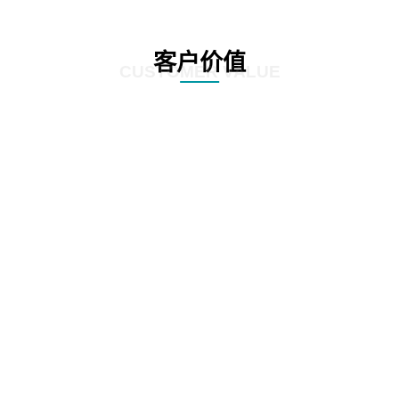
客户价值
CUSTOMER VALUE
01
提升质检效率，优化客户体验：方案利用先进的自动化和人工智能技术，实现
对营业厅服务质量的实时监控和精准分析。通过智能识别客户与营业员的对话
内容，快速发现潜在问题，大大提高了质检效率。这不仅有助于企业及时发现
并解决服务中的不足，还能确保客户享受到更加优质、高效的服务体验。
02
精准识别客户需求，提升客户满意度：方案具备强大的语音识别和自然语言处
理能力，能够深入挖掘客户与营业员对话中的关键信息。通过对这些信息的分
析，企业可以更准确地把握客户需求，为客户提供更加个性化的服务。同时，
这种精准识别也有助于企业及时发现并改进服务中的短板，进一步提升客户满
意度。
03
降低运营成本，提高经济效益：营业厅智能质检解决方案的引入，使得传统的