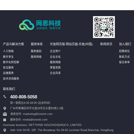
产品与解决方案
服务体系
乐鱼网页版·网站页面-乐鱼(中国),
新闻资讯
加入我们
人工智能
服务级别
企业简介
招聘岗位
数字孪生
服务网络
企业文化
联系方式
数字化转型解
服务网络
留言表单
安全服务
荣誉资质
运维服务
企业风采
技术咨询服务
联系我们
400-808-5058
周一到周五9:30-18:00 (北京时间）
广州市黄埔区科学大道18号芯大厦B2栋1-2层
商务合作: marketing@sinontt.com
媒体合作: media@sinontt.com
Overseas business: NETTHINK HOLDINGS(HK)CO.,LIMITED
Add: Unit 04-05, 16F, The Broadway No.54-62 Lockhart Road,
Wanchai, HongKong