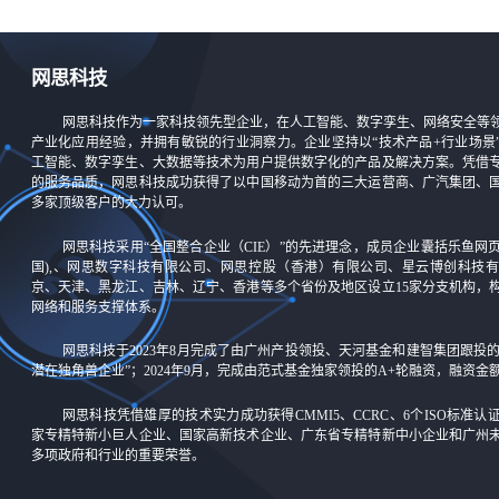
网思科技
网思科技作为一家科技领先型企业，在人工智能、数字孪生、网络安全等
产业化应用经验，并拥有敏锐的行业洞察力。企业坚持以“技术产品+行业场景
工智能、数字孪生、大数据等技术为用户提供数字化的产品及解决方案。凭借
的服务品质，网思科技成功获得了以中国移动为首的三大运营商、广汽集团、
多家顶级客户的大力认可。
网思科技采用“全国整合企业（CIE）”的先进理念，成员企业囊括乐鱼网页
国),、网思数字科技有限公司、网思控股（香港）有限公司、星云博创科技
京、天津、黑龙江、吉林、辽宁、香港等多个省份及地区设立15家分支机构，
网络和服务支撑体系。
网思科技于2023年8月完成了由广州产投领投、天河基金和建智集团跟投
潜在独角兽企业”；2024年9月，完成由范式基金独家领投的A+轮融资，融资
网思科技凭借雄厚的技术实力成功获得CMMI5、CCRC、6个ISO标准
家专精特新小巨人企业、国家高新技术企业、广东省专精特新中小企业和广州
多项政府和行业的重要荣誉。