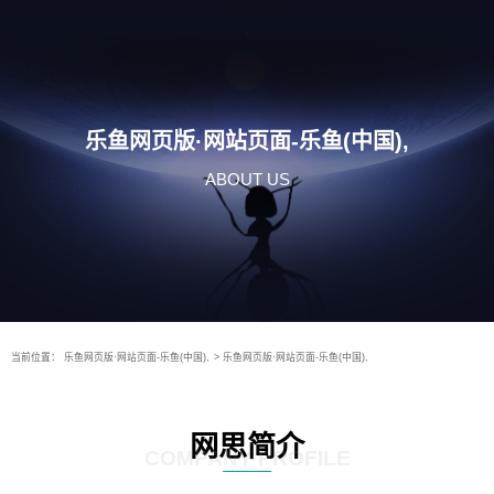
乐鱼网页版·网站页面-乐鱼(中国),
ABOUT US
当前位置：
乐鱼网页版·网站页面-乐鱼(中国),
>
乐鱼网页版·网站页面-乐鱼(中国),
网思简介
COMPANY PROFILE