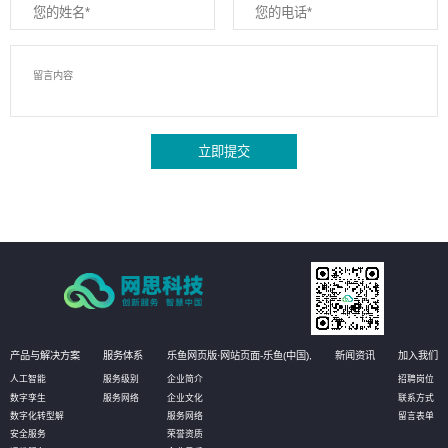
立即提交
产品与解决方案
服务体系
乐鱼网页版·网站页面-乐鱼(中国),
新闻资讯
加入我们
人工智能
服务级别
企业简介
招聘岗位
数字孪生
服务网络
企业文化
联系方式
数字化转型解
服务网络
留言表单
安全服务
荣誉资质